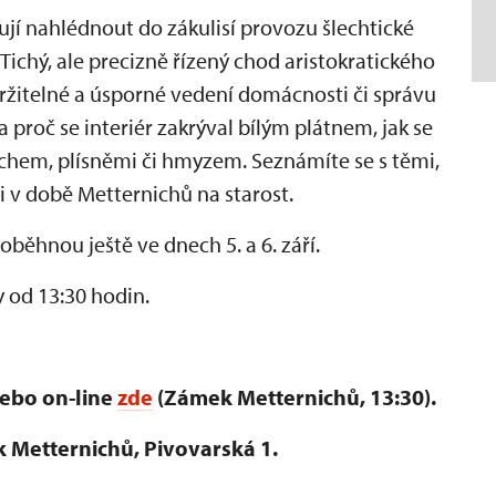
jí nahlédnout do zákulisí provozu šlechtické
Tichý, ale precizně řízený chod aristokratického
udržitelné a úsporné vedení domácnosti či správu
 proč se interiér zakrýval bílým plátnem, jak se
rachem, plísněmi či hmyzem. Seznámíte se s těmi,
i v době Metternichů na starost.
ěhnou ještě ve dnech 5. a 6. září.
 od 13:30 hodin.
nebo on-line
zde
(Zámek Metternichů, 13:30).
 Metternichů, Pivovarská 1.