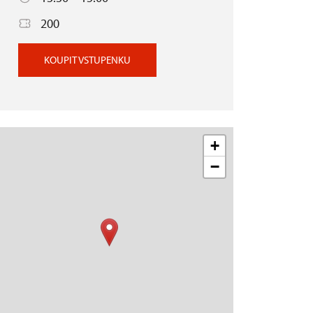
200
KOUPIT VSTUPENKU
+
−