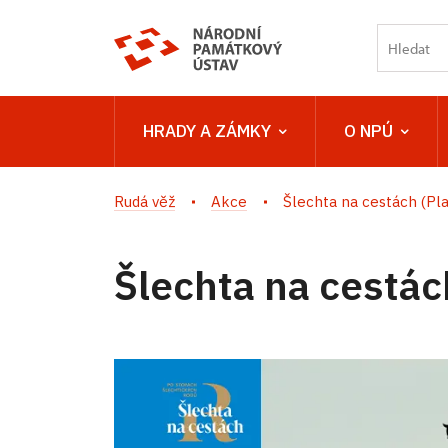
HRADY A ZÁMKY
O NPÚ
Rudá věž
Akce
Šlechta na cestách (Pla
Šlechta na cestác