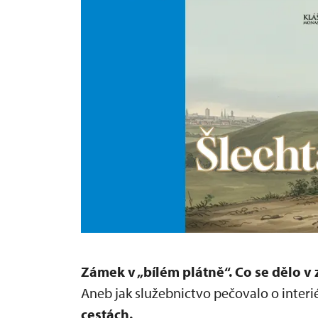
Zámek v „bílém plátně“.
Co se dělo v
Aneb jak služebnictvo pečovalo o interié
cestách.