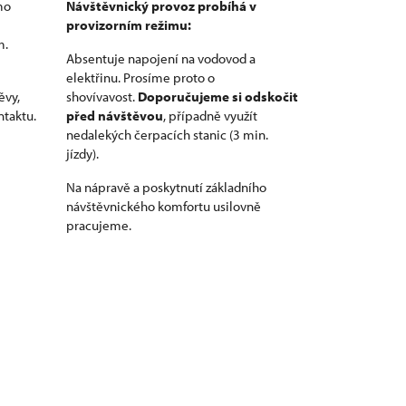
mo
Návštěvnický provoz probíhá v
i
provizorním režimu:
m.
Absentuje napojení na vodovod a
elektřinu. Prosíme proto o
ěvy,
shovívavost.
Doporučujeme si odskočit
ntaktu.
před návštěvou
, případně využít
nedalekých čerpacích stanic (3 min.
jízdy).
Na nápravě a poskytnutí základního
návštěvnického komfortu usilovně
pracujeme.