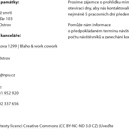
 památky:
Prosíme zájemce o prohlídku mi
otevírací dny, aby nás kontaktoval
ž smrti
nejméně 5 pracovních dní přede
ďár 103
Ostrov
Pomůže nám informace
o předpokládaném termínu návšt
 kanceláře:
počtu návštěvníků a zanechání ko
kova 1299
|
Blaho & work cowork
strov
z@npu.cz
:
31 952 920
02 337 656
 texty
licenci Creative Commons
(CC BY-NC-ND 3.0 CZ) (Uveďte