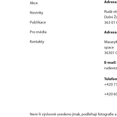
Adresa
Akce
Rudá vě
Novinky
Dolní Ž
Publikace
363 01 
Pro média
Adresa
Kontakty
Masary
space
36301 O
E-mail:
rudave
Telefon
+420 7
+420 6
Není-li výslovně uvedeno jinak, podléhají fotografie a