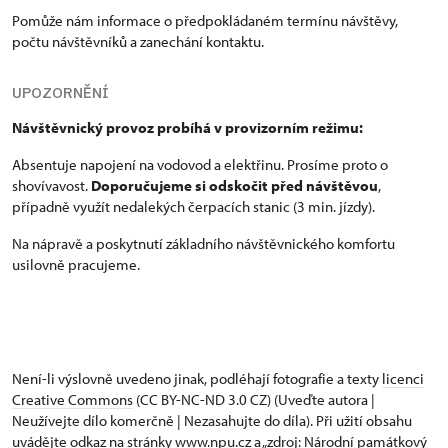
Pomůže nám informace o předpokládaném termínu návštěvy,
počtu návštěvníků a zanechání kontaktu.
UPOZORNĚNÍ
Návštěvnický provoz probíhá v provizorním režimu:
Absentuje napojení na vodovod a elektřinu. Prosíme proto o
shovívavost.
Doporučujeme si odskočit před návštěvou
,
případně využít nedalekých čerpacích stanic (3 min. jízdy).
Na nápravě a poskytnutí základního návštěvnického komfortu
usilovně pracujeme.
Není-li výslovně uvedeno jinak, podléhají fotografie a texty
licenci
Creative Commons
(CC BY-NC-ND 3.0 CZ) (Uveďte autora |
Neužívejte dílo komerčně | Nezasahujte do díla). Při užití obsahu
uvádějte odkaz na stránky www.npu.cz a „zdroj: Národní památkový