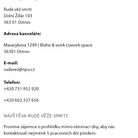
Rudá věž smrti
Dolní Žďár 103
363 01 Ostrov
Adresa kanceláře:
Masarykova 1299
|
Blaho & work cowork space
36301 Ostrov
E-mail:
rudavez@npu.cz
Telefon:
+420 731 952 920
+420 602 337 656
NÁVŠTĚVA RUDÉ VĚŽE SMRTI
Prosíme zájemce o prohlídku mimo otevírací dny, aby nás
kontaktovali nejméně 5 pracovních dní předem.