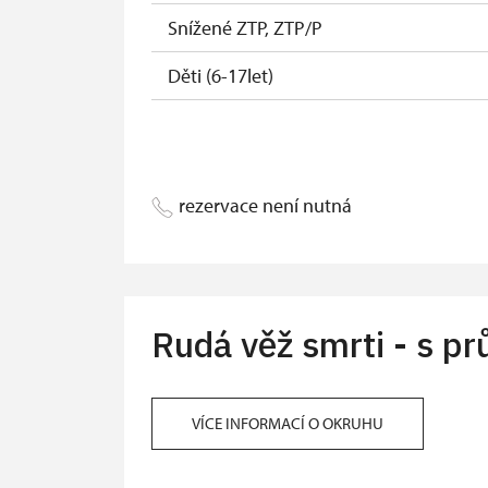
Snížené ZTP, ZTP/P
Děti (6-17let)
Děti (0-5 let)
rezervace není nutná
Rudá věž smrti - s p
VÍCE INFORMACÍ O OKRUHU