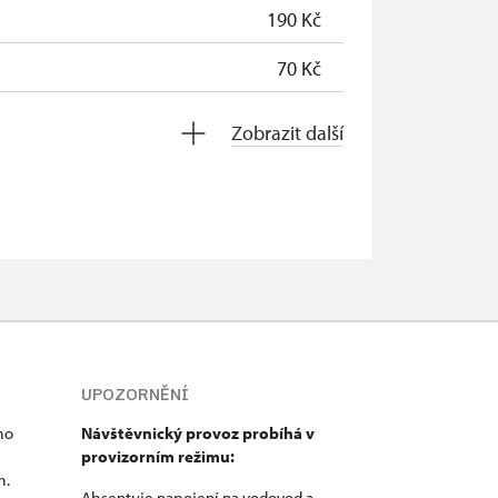
190 Kč
70 Kč
0 Kč
Zobrazit další
UPOZORNĚNÍ
mo
Návštěvnický provoz probíhá v
i
provizorním režimu:
m.
Absentuje napojení na vodovod a