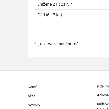
Snížené ZTP, ZTP/P
Děti (6-17 let)
Děti (0-5 let)
rezervace není nutná
KONT
Domů
Adresa
Akce
Rudá vě
Novinky
Dolní Ž