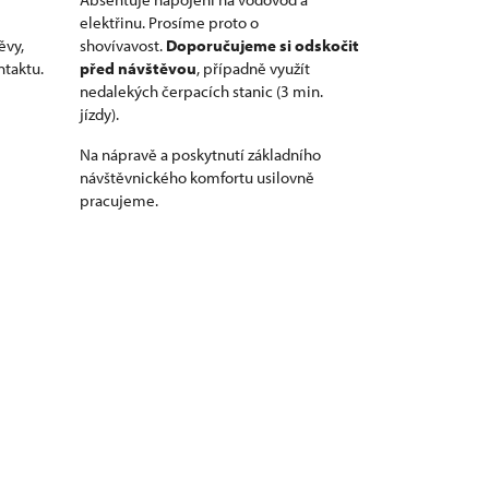
elektřinu. Prosíme proto o
ěvy,
shovívavost.
Doporučujeme si odskočit
ntaktu.
před návštěvou
, případně využít
nedalekých čerpacích stanic (3 min.
jízdy).
Na nápravě a poskytnutí základního
návštěvnického komfortu usilovně
pracujeme.