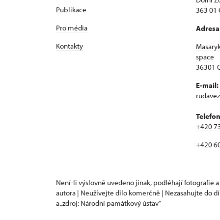
Publikace
363 01 
Pro média
Adresa
Kontakty
Masary
space
36301 O
E-mail:
rudave
Telefon
+420 7
+420 6
Není-li výslovně uvedeno jinak, podléhají fotografie a
autora | Neužívejte dílo komerčně | Nezasahujte do dí
a „zdroj: Národní památkový ústav“