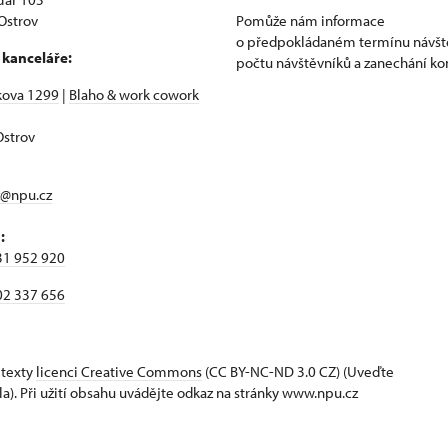
Ostrov
Pomůže nám informace
o předpokládaném termínu návšt
 kanceláře:
počtu návštěvníků a zanechání ko
kova 1299
|
Blaho & work cowork
strov
z@npu.cz
:
31 952 920
02 337 656
 texty
licenci Creative Commons
(CC BY-NC-ND 3.0 CZ) (Uveďte
la). Při užití obsahu uvádějte odkaz na stránky www.npu.cz