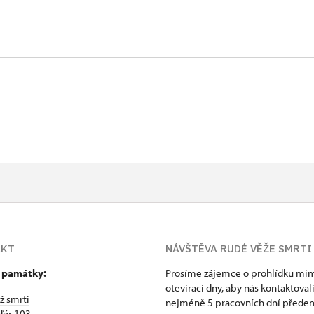
AKT
NÁVŠTĚVA RUDÉ VĚŽE SMRTI
 památky:
Prosíme zájemce o prohlídku mi
otevírací dny, aby nás kontaktoval
ž smrti
nejméně 5 pracovních dní přede
ďár 103