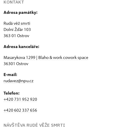
KONTAKT
Adresa památky:
Rudá věž smrti
Dolní Žďár 103
363 01 Ostrov
Adresa kanceláře:
Masarykova 1299
|
Blaho & work cowork space
36301 Ostrov
E-mail:
rudavez@npu.cz
Telefon:
+420 731 952 920
+420 602 337 656
NÁVŠTĚVA RUDÉ VĚŽE SMRTI