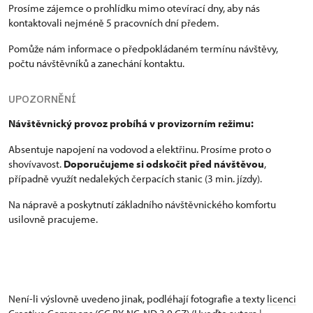
Prosíme zájemce o prohlídku mimo otevírací dny, aby nás
kontaktovali nejméně 5 pracovních dní předem.
Pomůže nám informace o předpokládaném termínu návštěvy,
počtu návštěvníků a zanechání kontaktu.
UPOZORNĚNÍ
Návštěvnický provoz probíhá v provizorním režimu:
Absentuje napojení na vodovod a elektřinu. Prosíme proto o
shovívavost.
Doporučujeme si odskočit před návštěvou
,
případně využít nedalekých čerpacích stanic (3 min. jízdy).
Na nápravě a poskytnutí základního návštěvnického komfortu
usilovně pracujeme.
Není-li výslovně uvedeno jinak, podléhají fotografie a texty
licenci