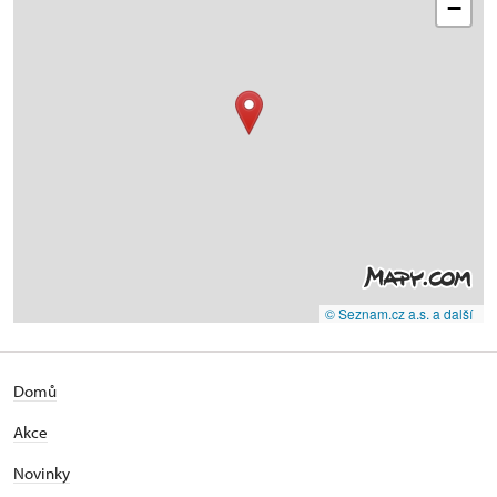
−
© Seznam.cz a.s. a další
Domů
Akce
Novinky