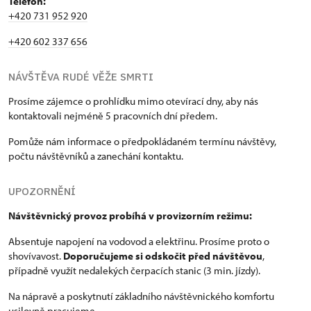
Telefon:
+420 731 952 920
+420 602 337 656
NÁVŠTĚVA RUDÉ VĚŽE SMRTI
Prosíme zájemce o prohlídku mimo otevírací dny, aby nás
kontaktovali nejméně 5 pracovních dní předem.
Pomůže nám informace o předpokládaném termínu návštěvy,
počtu návštěvníků a zanechání kontaktu.
UPOZORNĚNÍ
Návštěvnický provoz probíhá v provizorním režimu:
Absentuje napojení na vodovod a elektřinu. Prosíme proto o
shovívavost.
Doporučujeme si odskočit před návštěvou
,
případně využít nedalekých čerpacích stanic (3 min. jízdy).
Na nápravě a poskytnutí základního návštěvnického komfortu
usilovně pracujeme.