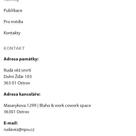
Publikace
Pro média
Kontakty
KONTAKT
Adresa památky:
Rudá věž smrti
Dolní Žďár 103
363 01 Ostrov
Adresa kanceláře:
Masarykova 1299
|
Blaho & work cowork space
36301 Ostrov
E-mail:
rudavez@npu.cz