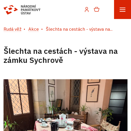
Rudá věž
Akce
Šlechta na cestách - výstava na...
Šlechta na cestách - výstava na
zámku Sychrově