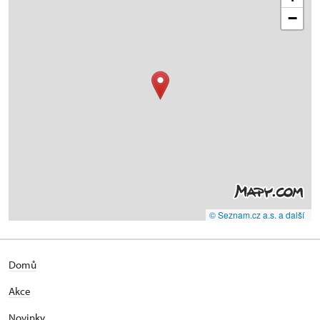
−
© Seznam.cz a.s. a další
Domů
Akce
Novinky