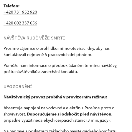
Telefon:
+420 731 952 920
+420 602 337 656
NÁVŠTĚVA RUDÉ VĚŽE SMRTI
Prosíme zájemce o prohlídku mimo otevírací dny, aby nás
kontaktovali nejméně 5 pracovních dní předem.
Pomůže nám informace o předpokládaném termínu návštěvy,
počtu návštěvníků a zanechání kontaktu.
UPOZORNĚNÍ
Návštěvnický provoz probíhá v provizorním režimu:
Absentuje napojení na vodovod a elektřinu. Prosíme proto o
shovívavost.
Doporučujeme si odskočit před návštěvou
,
případně využít nedalekých čerpacích stanic (3 min. jízdy).
Na nápravě a poskytnutí základního návštěvnického komfortu