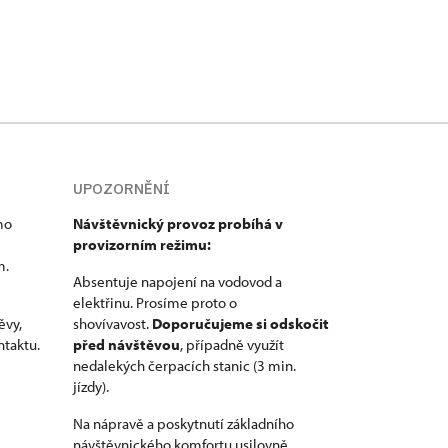
UPOZORNĚNÍ
mo
Návštěvnický provoz probíhá v
i
provizorním režimu:
m.
Absentuje napojení na vodovod a
elektřinu. Prosíme proto o
ěvy,
shovívavost.
Doporučujeme si odskočit
ntaktu.
před návštěvou
, případně využít
nedalekých čerpacích stanic (3 min.
jízdy).
Na nápravě a poskytnutí základního
návštěvnického komfortu usilovně