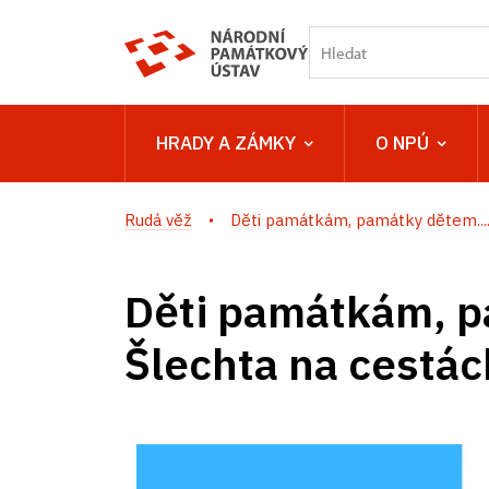
HRADY A ZÁMKY
O NPÚ
Rudá věž
Děti památkám, památky dětem...
Děti památkám, 
Šlechta na cestác