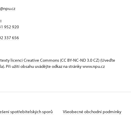
z@npu.cz
:
31 952 920
02 337 656
 texty
licenci Creative Commons
(CC BY-NC-ND 3.0 CZ) (Uveďte
la). Při užití obsahu uvádějte odkaz na stránky www.npu.cz
ešení spotřebitelských sporů
Všeobecné obchodní podmínky