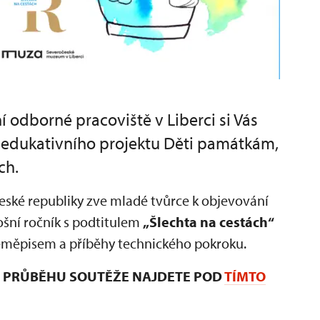
odborné pracoviště v Liberci si Vás
o edukativního projektu Děti památkám,
ch.
 České republiky zve mladé tvůrce k objevování
ošní ročník s podtitulem
„Šlechta na cestách“
 zeměpisem a příběhy technického pokroku.
 I PRŮBĚHU SOUTĚŽE NAJDETE POD
TÍMTO