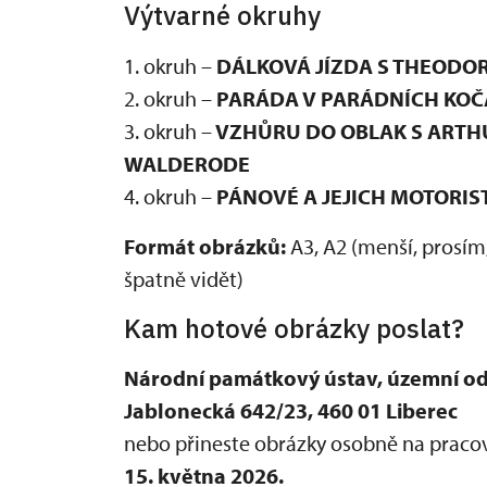
Výtvarné okruhy
1. okruh –
DÁLKOVÁ JÍZDA S THEODO
2. okruh –
PARÁDA V PARÁDNÍCH KOČ
3. okruh –
VZHŮRU DO OBLAK S ARTH
WALDERODE
4. okruh –
PÁNOVÉ A JEJICH MOTORIS
Formát obrázků:
A3, A2 (menší, prosím,
špatně vidět)
Kam hotové obrázky poslat?
Národní památkový ústav, územní odb
Jablonecká 642/23, 460 01 Liberec
nebo přineste obrázky osobně na pracov
15. května 2026.