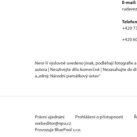
E-mail:
rudave
Telefon
+420 7
+420 6
Není-li výslovně uvedeno jinak, podléhají fotografie a
autora | Neužívejte dílo komerčně | Nezasahujte do dí
a „zdroj: Národní památkový ústav“
Právní ujednání
Prohlášení o přístupnosti
Ř
webeditor@npu.cz
Provozuje BluePool s.r.o.