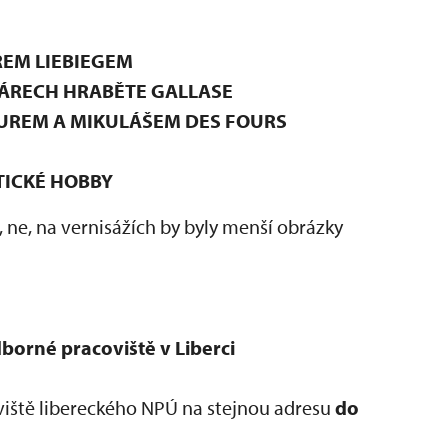
REM LIEBIEGEM
ÁRECH HRABĚTE GALLASE
UREM A MIKULÁŠEM DES FOURS
TICKÉ HOBBY
 ne, na vernisážích by byly menší obrázky
orné pracoviště v Liberci
iště libereckého NPÚ na stejnou adresu
do