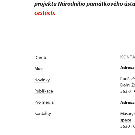
projektu Národního památkového úst
cestách.
KONT
Domů
Adresa
Akce
Rudá vě
Novinky
Dolní Ž
Publikace
363 01 
Pro média
Adresa
Kontakty
Masary
space
36301 O