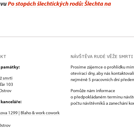
avu
Po stopách šlechtických rodů: Šlechta na
AKT
NÁVŠTĚVA RUDÉ VĚŽE SMRTI
 památky:
Prosíme zájemce o prohlídku mi
otevírací dny, aby nás kontaktoval
ž smrti
nejméně 5 pracovních dní přede
ďár 103
Ostrov
Pomůže nám informace
o předpokládaném termínu návšt
 kanceláře:
počtu návštěvníků a zanechání ko
kova 1299
|
Blaho & work cowork
strov